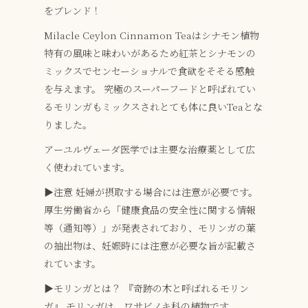
をブレンド！
Milacle Ceylon Cinnamon Teaはシナモン植物
特有の風味と味わいがあるため紅茶とシナモンの
ミックスでセンセーショナルで食欲をそそる感触
を与えます。
究極のスーパーフードと呼ばれてい
るモリンガもミックスされとても体に良いTeaとな
りました。
アーユルヴェーダ医学では主要な治療薬として広
く使われています。
▶︎注意
妊婦が摂取する場合には注意が必要です。
厚生労働省から「健康食品の安全性に関する情報
等（通知等）」が発表されており、モリンガの葉
の抽出物は、妊娠時には注意が必要な旨が記載さ
れています。
▶︎モリンガとは？
『奇跡の木と呼ばれるモリン
ガ』
モリンガは、ワサビノキ科の植物です。