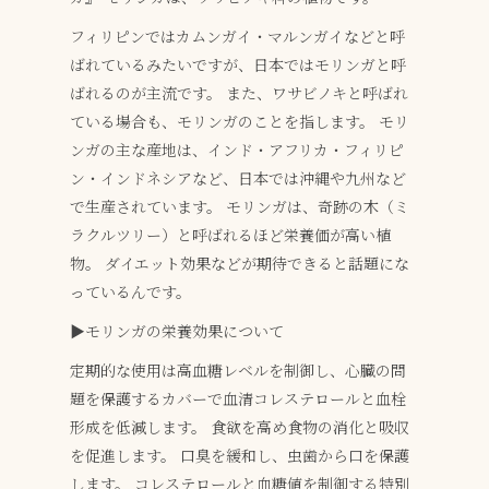
フィリピンではカムンガイ・マルンガイなどと呼
ばれているみたいですが、日本ではモリンガと呼
ばれるのが主流です。
また、ワサビノキと呼ばれ
ている場合も、モリンガのことを指します。
モリ
ンガの主な産地は、インド・アフリカ・フィリピ
ン・インドネシアなど、日本では沖縄や九州など
で生産されています。
モリンガは、奇跡の木（ミ
ラクルツリー）と呼ばれるほど栄養価が高い植
物。
ダイエット効果などが期待できると話題にな
っているんです。
▶︎モリンガの栄養効果について
定期的な使用は高血糖レベルを制御し、心臓の問
題を保護するカバーで血清コレステロールと血栓
形成を低減します。
食欲を高め食物の消化と吸収
を促進します。
口臭を緩和し、虫歯から口を保護
します。
コレステロールと血糖値を制御する特別