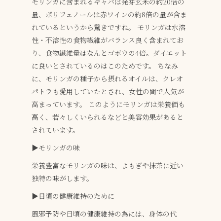
モリンガに含まれるギャバは発芽玄米の約20倍の
量、ポリフェノールは赤ワインの約8倍の量が含ま
れているというから驚きですね。
モリンガは水溶
性・不溶性の食物繊維がバランス良く含まれてお
り、食物繊維量はなんとゴボウの4倍。ダイエット
に良いとされているのはこのためです。
ちなみ
に、モリンガの種子から摂れるオイルは、クレオ
パトラも愛用していたとされ、女性の間で人気が
高まっています。
このようにモリンガは栄養価も
高く、若々しくいられるなどと美容効果があると
されています。
▶︎モリンガの味
栄養豊富なモリンガの味は、よもぎや抹茶に近い
独特の味がします。
▶︎日頃の健康維持のために
風邪予防や日頃の健康維持の為には、身体の代